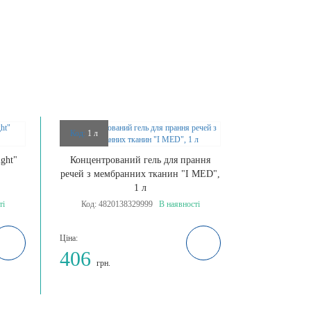
Код:
1 л
ght"
Концентрований гель для прання
речей з мембранних тканин "I MED",
1 л
ті
Код:
4820138329999
В наявності
Ціна:
406
грн.