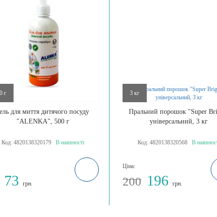
0 г
3 кг
ель для миття дитячого посуду
Пральний порошок "Super Bri
"ALENKA", 500 г
універсальний, 3 кг
Код:
4820138320179
В наявності
Код:
4820138320568
В наявнос
Ціна:
73
196
200
грн.
грн.