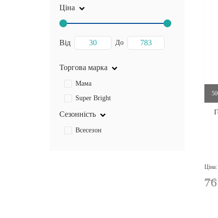
Ціна
Від
До
Торгова марка
Мама
50
Super Bright
Г
Сезонність
Всесезон
Ціна:
76