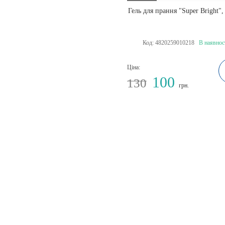
Гель для прання "Super Bright", 
Код:
4820259010218
В наявнос
Ціна:
100
130
грн.