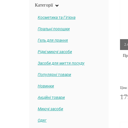
Категорії
Косметика та Гігієна
Пральні порошки
Гель для прання
2.
Рідкі миючі засоби
Пр
Засоби для миття посуду
Популярні товари
Новинки
Ціна:
17
Акційні товари
Миючі засоби
Одяг