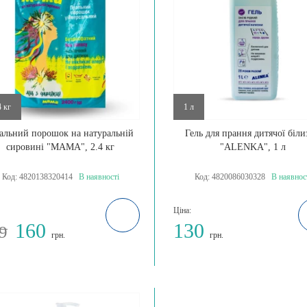
4 кг
1 л
альний порошок на натуральній
Гель для прання дитячої біл
сировині "МАМА", 2.4 кг
"ALENKA", 1 л
Код:
4820138320414
В наявності
Код:
4820086030328
В наявнос
Ціна:
160
130
9
грн.
грн.