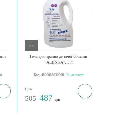
5 л
изни
Гель для прання дитячої білизни
"ALENKA", 5 л
ті
Код:
4820086030298
В наявності
Ціна:
487
505
грн.