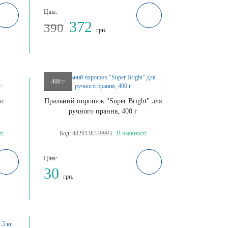
Ціна:
372
390
грн.
400 г
кг
Пральний порошок "Super Bright" для
ручного прання, 400 г
ті
Код:
4820138339993
В наявності
Ціна:
30
грн.