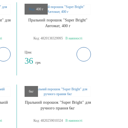
Код:
400 г
t" для
Пральний порошок "Super Bright"
Автомат, 400 г
ті
Код:
4820138329995
В наявності
Ціна:
36
грн.
6кг
льній
Пральний порошок "Super Bright" для
ручного прання 6кг
ті
Код:
4820259010324
В наявності