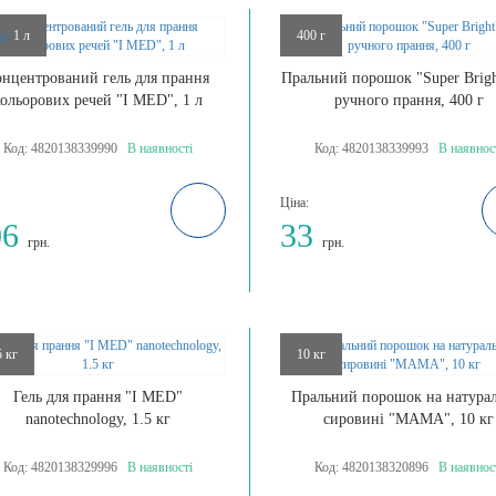
д:
1 л
400 г
онцентрований гель для прання
Пральний порошок "Super Brigh
кольорових речей "I MED", 1 л
ручного прання, 400 г
Код:
4820138339990
В наявності
Код:
4820138339993
В наявнос
Ціна:
06
33
грн.
грн.
5 кг
10 кг
Гель для прання "I MED"
Пральний порошок на натура
nanotechnology, 1.5 кг
сировині "МАМА", 10 кг
Код:
4820138329996
В наявності
Код:
4820138320896
В наявнос