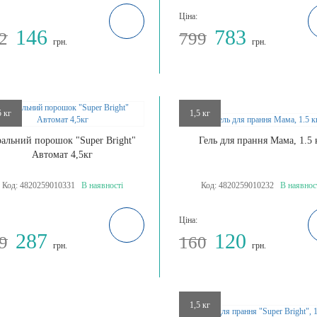
Ціна:
146
783
2
799
грн.
грн.
5 кг
1,5 кг
альний порошок "Super Bright"
Гель для прання Мама, 1.5 
Автомат 4,5кг
Код:
4820259010331
В наявності
Код:
4820259010232
В наявнос
Ціна:
287
120
9
160
грн.
грн.
1,5 кг