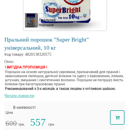
Пральний порошок "Super Bright"
універсальний, 10 кг
4820138320575
Код товару:
Опис:
! ВИГІДНА ПРОПОЗИЦІЯ !
Порошок на основі натуральної сировини, призначений для прання і
замочування пелюшок, дитячої білизни та одягу з бавовняних, лляних,
штучних, змішаних і синтетичних волокон. Порошок не погіршує якість
білизни при багаторазовому пранні.
Рекомендований з 3-х місяців, а також людям з чутливою шкірою.
Читати повністю
В наявності
Ціна
557
600
грн.
грн.