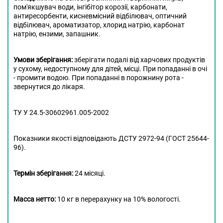
пом'якшувач води, інгібітор корозії, карбонати,
антиресорбенти, кисневмісний відбілювач, оптичний
відбілювач, ароматизатор, хлорид натрію, карбонат
натрію, ензими, запашник.
Умови зберігання:
зберігати подалі від харчових продуктів
у сухому, недоступному для дітей, місці. При попаданні в очі
- промити водою. При попаданні в порожнину рота -
звернутися до лікаря.
ТУ У 24.5-30602961.005-2002
Показники якості відповідають ДСТУ 2972-94 (ГОСТ 25644-
96).
Термін зберігання:
24 місяці.
Масса нетто:
10
кг в перерахунку на 10% вологості.