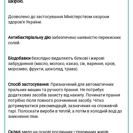
шкірою.
Дозволено до застосування Міністерством охорони
здоров'я України.
Антибактеріальну дію
забезпечено наявністю перекисних
солей.
Біодобавки
безслідно видаляють білкові і жирові
забруднення (масло, молоко, какао, сік, варення, кров,
морозиво, фрукти, шоколад, трава).
Спосіб застосування
: Призначений для автоматичних
пральних машин та ручного прання. Не потребує
додаткових засобів захисту від накипу. Починати прання
потрібно після повного розчинення засобу. Чітко
дотримуватися рекомендацій, зазначених на споживчій
тарі. Полоскати вироби в теплій, а потім в холодній воді до
зникнення піни.
Склад:
мило на основі рослинних і тваринних жирів,